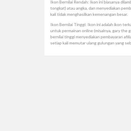
Ikon Bernilai Rendah: Ikon ini biasanya dilam
tongkat) atau angka, dan menyediakan pembaya
kali tidak menghasilkan kemenangan besar.
Ikon Bernilai Tinggi: Ikon ini adalah ikon t
untuk permainan online (misalnya, gary the g
bernilai tinggi menyediakan pembayaran afili
setiap kali memutar ulang gulungan yang se