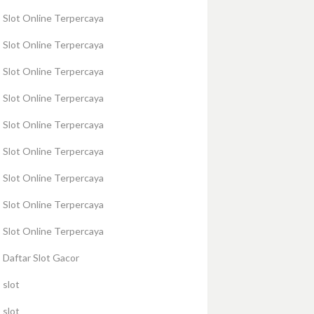
Slot Online Terpercaya
Slot Online Terpercaya
Slot Online Terpercaya
Slot Online Terpercaya
Slot Online Terpercaya
Slot Online Terpercaya
Slot Online Terpercaya
Slot Online Terpercaya
Slot Online Terpercaya
Daftar Slot Gacor
slot
slot