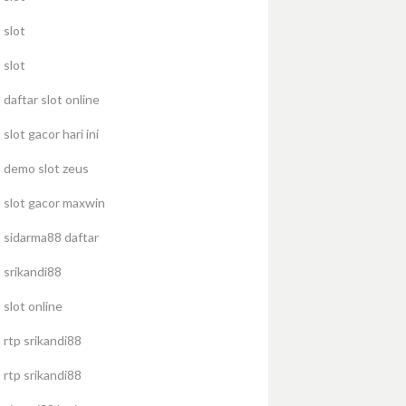
slot
slot
daftar slot online
slot gacor hari ini
demo slot zeus
slot gacor maxwin
sidarma88 daftar
srikandi88
slot online
rtp srikandi88
rtp srikandi88