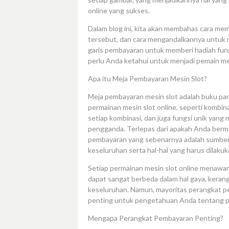
online yang sukses.
Dalam blog ini, kita akan membahas cara mem
tersebut, dan cara mengandalkannya untuk m
garis pembayaran untuk memberi hadiah fun
perlu Anda ketahui untuk menjadi pemain me
Apa itu Meja Pembayaran Mesin Slot?
Meja pembayaran mesin slot adalah buku pa
permainan mesin slot online, seperti kombi
setiap kombinasi, dan juga fungsi unik yang m
pengganda. Terlepas dari apakah Anda bermain
pembayaran yang sebenarnya adalah sumber 
keseluruhan serta hal-hal yang harus dilaku
Setiap permainan mesin slot online menawa
dapat sangat berbeda dalam hal gaya, kerang
keseluruhan. Namun, mayoritas perangkat p
penting untuk pengetahuan Anda tentang p
Mengapa Perangkat Pembayaran Penting?