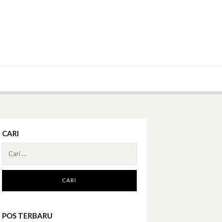
CARI
Cari
untuk:
POS TERBARU