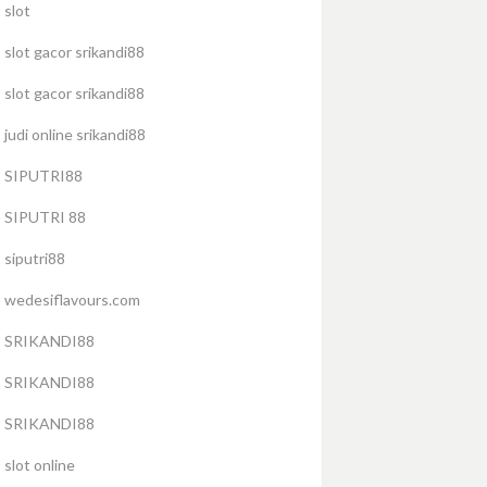
slot
slot gacor srikandi88
slot gacor srikandi88
judi online srikandi88
SIPUTRI88
SIPUTRI 88
siputri88
wedesiflavours.com
SRIKANDI88
SRIKANDI88
SRIKANDI88
slot online